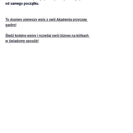
od samego początku. 
To dopiero pierwszy wpis z serii Akademia przyczep 
gastro!
Śledź kolejne wpisy i rozwijaj swój biznes na kółkach 
w świadomy sposób!