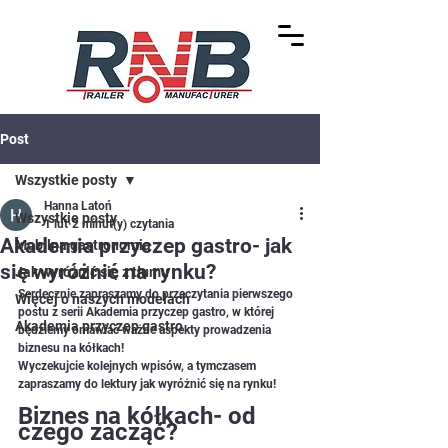
Post
Wszystkie posty
Hanna Latoń
Wszystkie posty
1 lut
2 minut(y) czytania
Akademia przyczep gastro- jak
Mobilna gastronomia
się wyróżnić na rynku?
Jak wyróżnić się z tłumu
Serdecznie zapraszamy do przeczytania pierwszego 
Więcej o naszych modelach
postu z serii Akademia przyczep gastro, w której 
Akademia przyczep gastro
będziemy omawiać ważne aspekty prowadzenia 
biznesu na kółkach!
Wyczekujcie kolejnych wpisów, a tymczasem 
zapraszamy do lektury jak wyróżnić się na rynku!
Biznes na kółkach- od 
czego zacząć?