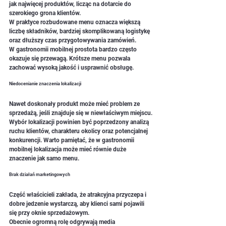
jak najwięcej produktów, licząc na dotarcie do 
szerokiego grona klientów.
W praktyce rozbudowane menu oznacza większą 
liczbę składników, bardziej skomplikowaną logistykę 
oraz dłuższy czas przygotowywania zamówień.
W gastronomii mobilnej prostota bardzo często 
okazuje się przewagą. Krótsze menu pozwala 
zachować wysoką jakość i usprawnić obsługę.
Niedocenianie znaczenia lokalizacji
Nawet doskonały produkt może mieć problem ze 
sprzedażą, jeśli znajduje się w niewłaściwym miejscu.
Wybór lokalizacji powinien być poprzedzony analizą 
ruchu klientów, charakteru okolicy oraz potencjalnej 
konkurencji. Warto pamiętać, że w gastronomii 
mobilnej lokalizacja może mieć równie duże 
znaczenie jak samo menu.
Brak działań marketingowych
Część właścicieli zakłada, że atrakcyjna przyczepa i 
dobre jedzenie wystarczą, aby klienci sami pojawili 
się przy oknie sprzedażowym.
Obecnie ogromną rolę odgrywają media 