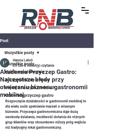
Post
Wszystkie posty
Hanna Latoń
Wszystkie posty
25 cze
2 minut(y) czytania
Akademia Przyczep Gastro:
Mobilna gastronomia
Najczęstsze błędy przy
Jak wyróżnić się z tłumu
otwieraniu biznesu gastronomii
Więcej o naszych modelach
mobilnej
Akademia przyczep gastro
Rozpoczęcie działalności w gastronomii mobilnej to 
dla wielu osób spełnienie marzeń o własnym 
biznesie. Przyczepa gastronomiczna daje dużą 
swobodę działania, możliwość dotarcia do różnych 
grup klientów oraz stosunkowo niższy próg wejścia 
niż tradycyjny lokal gastronomiczny.