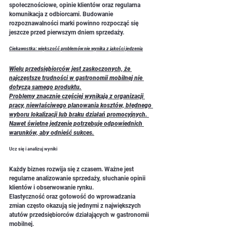
społecznościowe, opinie klientów oraz regularna 
komunikacja z odbiorcami. Budowanie 
rozpoznawalności marki powinno rozpocząć się 
jeszcze przed pierwszym dniem sprzedaży.
Ciekawostka: większość problemów nie wynika z jakości jedzenia
Wielu przedsiębiorców jest zaskoczonych, że 
najczęstsze trudności w gastronomii mobilnej nie 
dotyczą samego produktu.
Problemy znacznie częściej wynikają z organizacji 
pracy, niewłaściwego planowania kosztów, błędnego 
wyboru lokalizacji lub braku działań promocyjnych. 
Nawet świetne jedzenie potrzebuje odpowiednich 
warunków, aby odnieść sukces.
Ucz się i analizuj wyniki
Każdy biznes rozwija się z czasem. Ważne jest 
regularne analizowanie sprzedaży, słuchanie opinii 
klientów i obserwowanie rynku.
Elastyczność oraz gotowość do wprowadzania 
zmian często okazują się jednymi z największych 
atutów przedsiębiorców działających w gastronomii 
mobilnej.