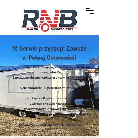
🛠️ Serwis przyczep: Zawsze
w Pełnej Gotowości!
Twoja mobilna kuchnia wymaga szybkiej naprawy lub
przeglądu?
Zapraszamy do autoryzowanego serwisu RANDOB w
Siemianowicach-Śląskie ul.chemiczna 1b
Szybka diagnoza i naprawa.
Gwarancja na wykonane prace.
Używamy wyłącznie sprawdzonych części.
Przywracamy pełną zgodność z wymogami Sanepidu
i BHP.
Nie pozwól, by awaria zatrzymała Twój biznes!